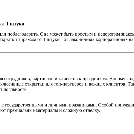
от 1 штуки
 или поблагодарить. Она может быть простым и недорогим знако
ткрытки тиражом от 1 штуки - от лаконичных корпоративных в
сотрудников, партнёров и клиентов к праздникам: Новому году, 
ксклюзивные открытки для топ-партнёров и важных клиентов. Та
т лояльность.
г с государственными и личными праздниками. Особой популярн
рают премиальные материалы и сложную отделку.