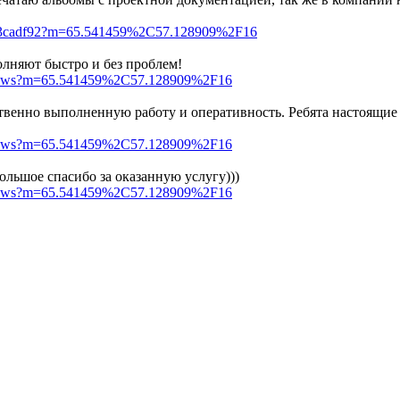
5d5f3cadf92?m=65.541459%2C57.128909%2F16
лняют быстро и без проблем!
reviews?m=65.541459%2C57.128909%2F16
венно выполненную работу и оперативность. Ребята настоящие
reviews?m=65.541459%2C57.128909%2F16
льшое спасибо за оказанную услугу)))
reviews?m=65.541459%2C57.128909%2F16