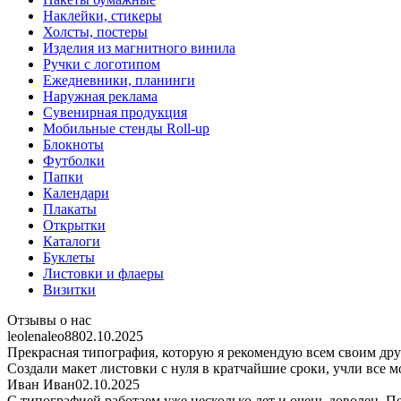
Наклейки, стикеры
Холсты, постеры
Изделия из магнитного винила
Ручки с логотипом
Ежедневники, планинги
Наружная реклама
Сувенирная продукция
Мобильные стенды Roll-up
Блокноты
Футболки
Папки
Календари
Плакаты
Открытки
Каталоги
Буклеты
Листовки и флаеры
Визитки
Отзывы о нас
leolenaleo88
02.10.2025
Прекрасная типография, которую я рекомендую всем своим дру
Создали макет листовки с нуля в кратчайшие сроки, учли все м
Иван Иван
02.10.2025
С типографией работаем уже несколько лет и очень доволен. 