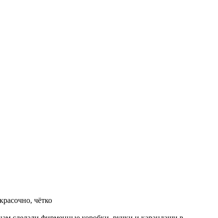
красочно, чётко
 нам сделали фирменные коробки, ручки и карандаши в