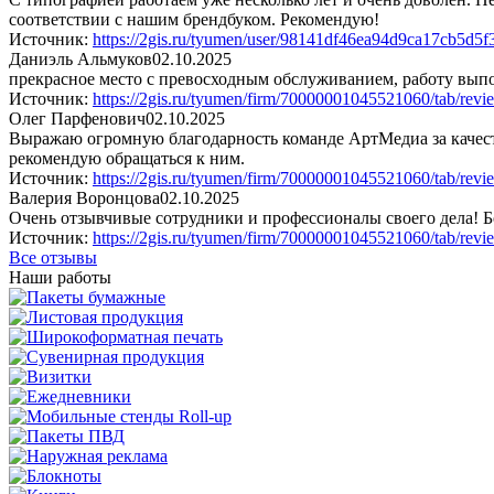
соответствии с нашим брендбуком. Рекомендую!
Источник:
https://2gis.ru/tyumen/user/98141df46ea94d9ca17cb
Даниэль Альмуков
02.10.2025
прекрасное место с превосходным обслуживанием, работу выпо
Источник:
https://2gis.ru/tyumen/firm/70000001045521060/tab/
Олег Парфенович
02.10.2025
Выражаю огромную благодарность команде АртМедиа за качест
рекомендую обращаться к ним.
Источник:
https://2gis.ru/tyumen/firm/70000001045521060/tab/
Валерия Воронцова
02.10.2025
Очень отзывчивые сотрудники и профессионалы своего дела! Бо
Источник:
https://2gis.ru/tyumen/firm/70000001045521060/tab/
Все отзывы
Наши работы