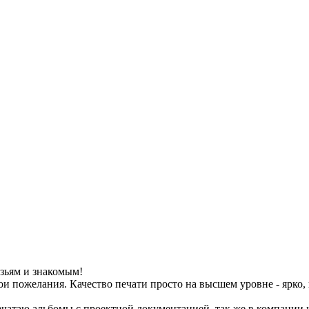
зьям и знакомым!
ои пожелания. Качество печати просто на высшем уровне - ярко, 
Печатаю альбомы с проектной документацией, так же в компании