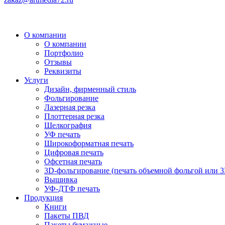
О компании
О компании
Портфолио
Отзывы
Реквизиты
Услуги
Дизайн, фирменный стиль
Фольгирование
Лазерная резка
Плоттерная резка
Шелкография
УФ печать
Широкоформатная печать
Цифровая печать
Офсетная печать
3D-фольгирование (печать объемной фольгой или 3
Вышивка
УФ-ДТФ печать
Продукция
Книги
Пакеты ПВД
Пакеты бумажные